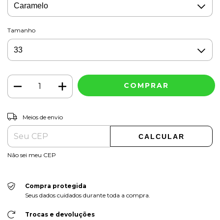
Tamanho
ALTERAR CEP
Entregas para o CEP:
Meios de envio
CALCULAR
Não sei meu CEP
Compra protegida
Seus dados cuidados durante toda a compra.
Trocas e devoluções