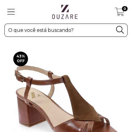
0
43
%
OFF