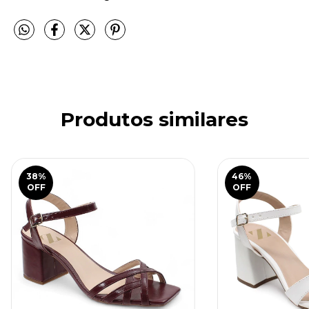
Produtos similares
38
%
46
%
OFF
OFF