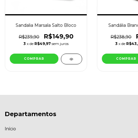
Sandalia Marsala Salto Bloco
Sandália Bran
R$149,90
R$239,90
R$238,90
3
x de
R$49,97
sem juros
3
x de
R$43
COMPRAR
COMPRAR
Departamentos
Início