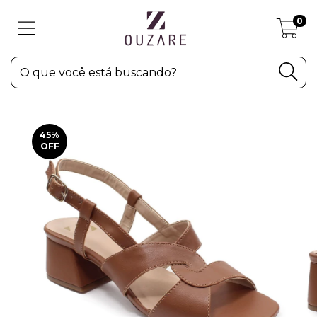
0
45
%
OFF