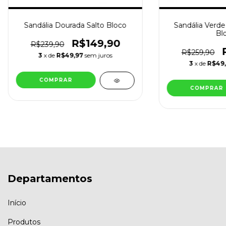
Sandália Dourada Salto Bloco
Sandália Verde
Bl
R$149,90
R$239,90
R$259,90
3
x de
R$49,97
sem juros
3
x de
R$49
COMPRAR
COMPRAR
Departamentos
Início
Produtos