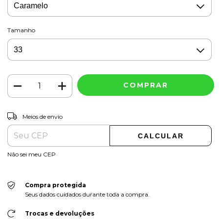
Tamanho
ALTERAR CEP
Entregas para o CEP:
Meios de envio
CALCULAR
Não sei meu CEP
Compra protegida
Seus dados cuidados durante toda a compra.
Trocas e devoluções