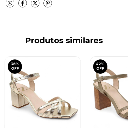
Produtos similares
38
%
42
%
OFF
OFF