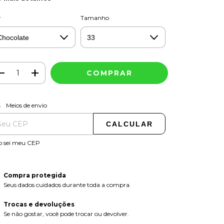
r
Tamanho
ALTERAR CEP
regas para o CEP:
Meios de envio
CALCULAR
o sei meu CEP
Compra protegida
Seus dados cuidados durante toda a compra.
Trocas e devoluções
Se não gostar, você pode trocar ou devolver.