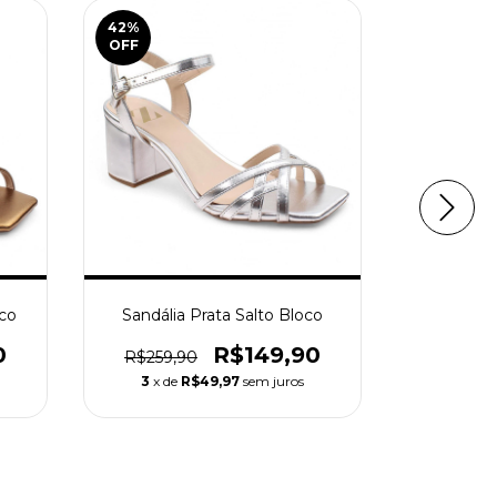
42
%
38
%
OFF
OFF
oco
Sandália Prata Salto Bloco
Sandália 
0
R$149,90
R$259,90
R$239,
3
x de
R$49,97
sem juros
3
x de