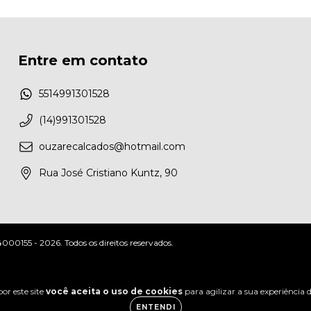
Entre em contato
5514991301528
(14)991301528
ouzarecalcados@hotmail.com
Rua José Cristiano Kuntz, 90
0155 - 2026. Todos os direitos reservados.
or este site
você aceita o uso de cookies
para agilizar a sua experiência
ENTENDI