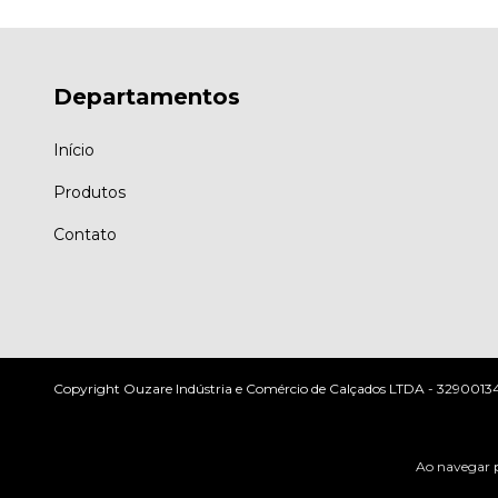
Departamentos
Início
Produtos
Contato
Copyright Ouzare Indústria e Comércio de Calçados LTDA - 3290013400
Ao navegar p