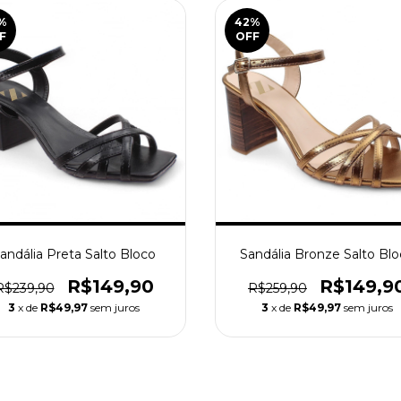
%
42
%
F
OFF
andália Preta Salto Bloco
Sandália Bronze Salto Bl
R$149,90
R$149,9
R$239,90
R$259,90
3
x de
R$49,97
sem juros
3
x de
R$49,97
sem juros