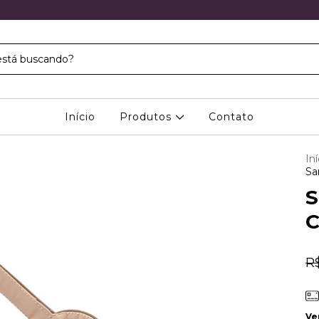
Início
Produtos
Contato
Iní
Sa
S
C
R
Ve