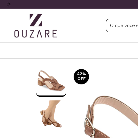
42
%
OFF