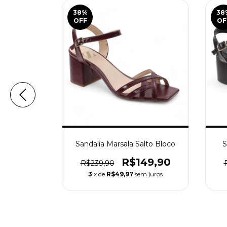
38
%
38
OFF
OF
ache Salto
Sandalia Marsala Salto Bloco
S
R$149,90
R$239,90
49,90
3
x de
R$49,97
sem juros
m juros