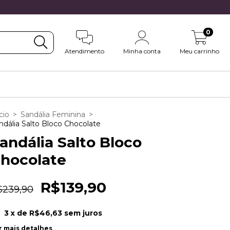
0
Atendimento
Minha conta
Meu carrinho
cio
>
Sandália Feminina
>
ndália Salto Bloco Chocolate
andália Salto Bloco
hocolate
R$139,90
$239,90
3
x de
R$46,63
sem juros
r mais detalhes