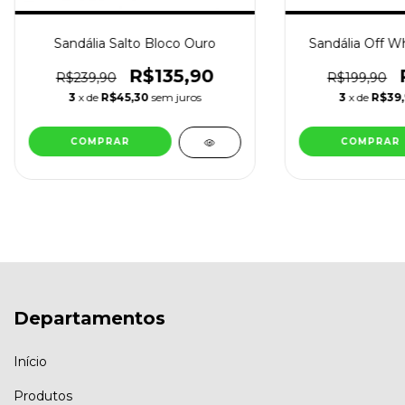
Sandália Salto Bloco Ouro
Sandália Off Wh
R$135,90
R$239,90
R$199,90
3
x de
R$45,30
sem juros
3
x de
R$39
COMPRAR
COMPRAR
Departamentos
Início
Produtos