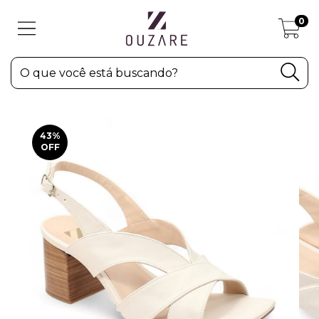
0
43
%
OFF