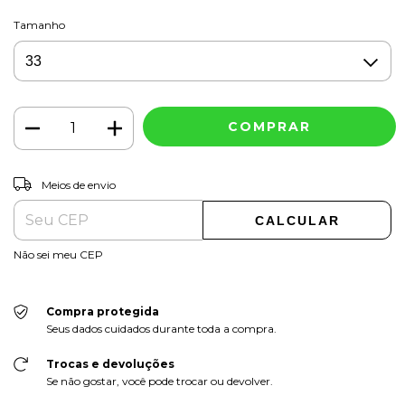
Tamanho
ALTERAR CEP
Entregas para o CEP:
Meios de envio
CALCULAR
Não sei meu CEP
Compra protegida
Seus dados cuidados durante toda a compra.
Trocas e devoluções
Se não gostar, você pode trocar ou devolver.